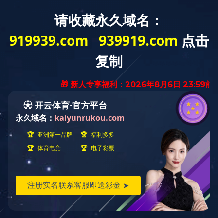
乐鱼·体育
Jiangsu Zhongyuan Machinery
Manufacturing Co., Ltd.
公司地址：溧阳市埭头工业园区画诗路98号
联系人：陈总
总部电话：0519-87366688
联系人手机：15006143586